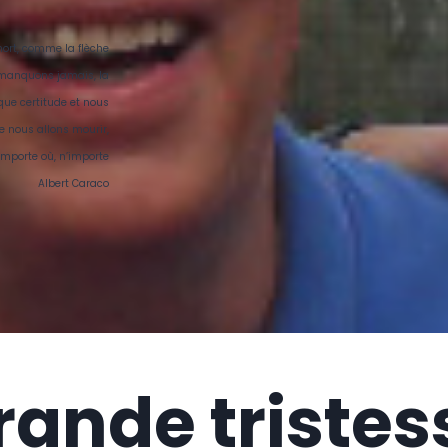
mort, comme la flèche
 manquons jamais, la
que certitude et nous
e nous allons mourir,
importe où, n’importe
” Albert Caraco
ande tristes