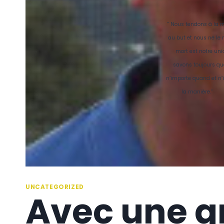
” Nous tendons à la 
au but et nous ne le
mort est notre uni
savons toujours qu
n’importe quand et n’
la manière.
UNCATEGORIZED
Avec une gr