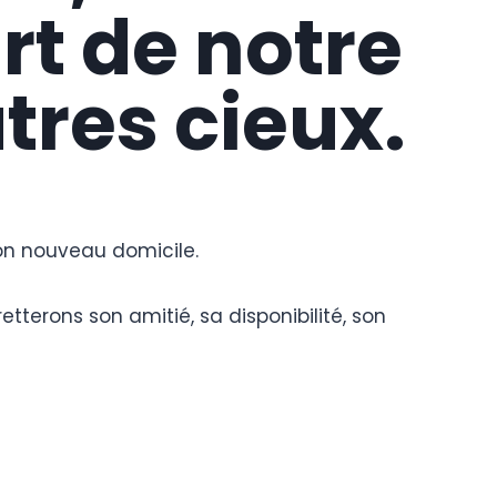
t de notre
res cieux.
son nouveau domicile.
tterons son amitié, sa disponibilité, son