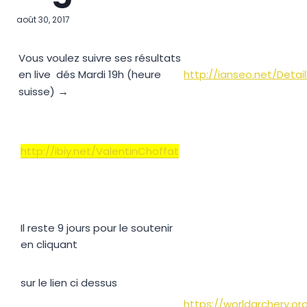
août 30, 2017
Vous voulez suivre ses résultats
en live dés Mardi 19h (heure
http://ianseo.net/Detai
→
suisse)
http://ibiy.net/ValentinChoffat
Il reste 9 jours pour le soutenir
en cliquant
sur le lien ci dessus
https://worldarchery.o