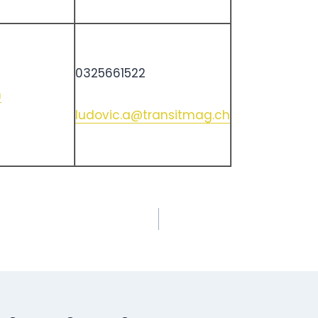
0325661522
m
ludovic.a@transitmag.ch