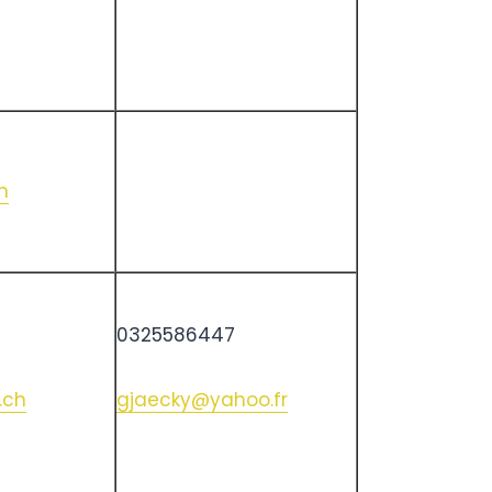
h
0325586447
.ch
gjaecky@yahoo.fr