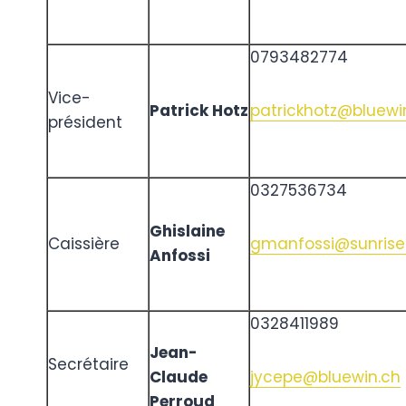
0793482774
Vice-
Patrick Hotz
patrickhotz@bluewi
président
0327536734
Ghislaine
Caissière
gmanfossi@sunrise
Anfossi
0328411989
Jean-
Secrétaire
Claude
jycepe@bluewin.ch
Perroud