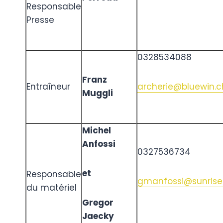
Responsable
Presse
0328534088
Franz
Entraîneur
archerie@bluewin.c
Muggli
Michel
Anfossi
0327536734
et
Responsable
gmanfossi@sunrise
du matériel
Gregor
Jaecky