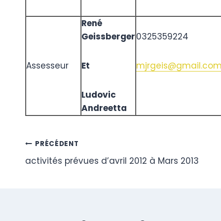
René
Geissberger
0325359224
Assesseur
Et
mjrgeis@gmail.co
Ludovic
Andreetta
Navigation
PRÉCÉDENT
activités prévues d’avril 2012 à Mars 2013
de
l’article