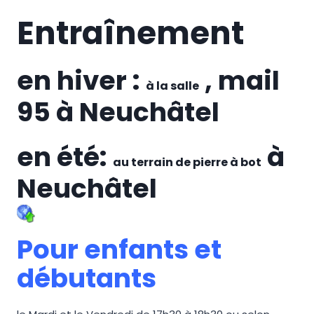
Entraînement
en hiver :
, mail
à la salle
95 à Neuchâtel
en été:
à
au terrain de pierre à bot
Neuchâtel
Pour enfants et
débutants